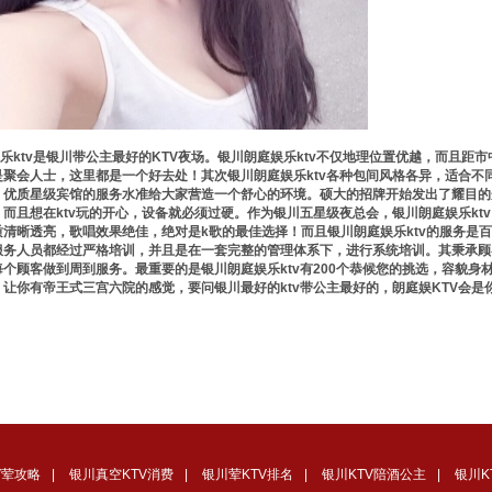
乐ktv是银川带公主最好的KTV夜场。银川朗庭娱乐ktv不仅地理位置优越，而且距
是聚会人士，这里都是一个好去处！其次银川朗庭娱乐ktv各种包间风格各异，适合不
、优质星级宾馆的服务水准给大家营造一个舒心的环境。硕大的招牌开始发出了耀目的
！而且想在ktv玩的开心，设备就必须过硬。作为银川五星级夜总会，银川朗庭娱乐kt
质清晰透亮，歌唱效果绝佳，绝对是k歌的最佳选择！而且银川朗庭娱乐ktv的服务是
服务人员都经过严格培训，并且是在一套完整的管理体系下，进行系统培训。其秉承顾
每个顾客做到周到服务。最重要的是银川朗庭娱乐ktv有200个恭候您的挑选，容貌
！让你有帝王式三宫六院的感觉，要问银川最好的ktv带公主最好的，朗庭娱KTV会是
V荤攻略
|
银川真空KTV消费
|
银川荤KTV排名
|
银川KTV陪酒公主
|
银川K