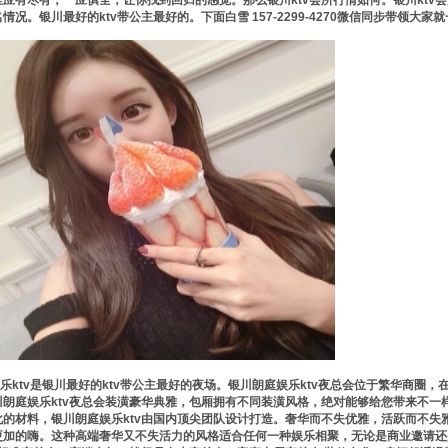
应有尽有，一应俱全，让你找到回归的感觉。那么银川ktv会所行情如何。银川ktv会
情况。银川最好的ktv带公主最好的。下面白雪 157-2299-4270微信同步带领大家
乐ktv是银川最好的ktv带公主最好的夜场。银川朗庭娱乐ktv夜总会位于繁华商圈
川朗庭娱乐ktv夜总会装潢豪华典雅，包厢拥有不同装潢风格，绝对能够给您带来不一样
化的材料，银川朗庭娱乐ktv由国内顶尖团队设计打造。奢华而不失优雅，活跃而不失
更加的嗨。这种高端奢华又不失活力的风格适合任何一种娱乐相聚，无论是商业邀请还