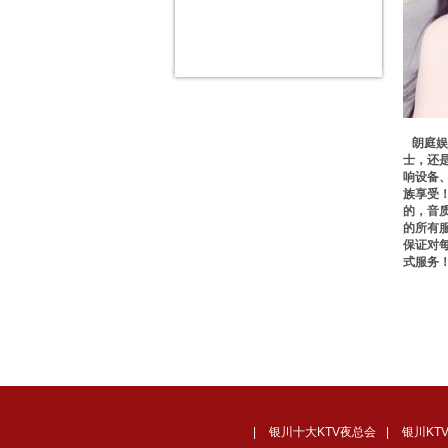
朗庭娱
士，还
响设备
族享受
的，音
的所有
保证对
式服务
|
银川十大KTV夜总会
|
银川KT