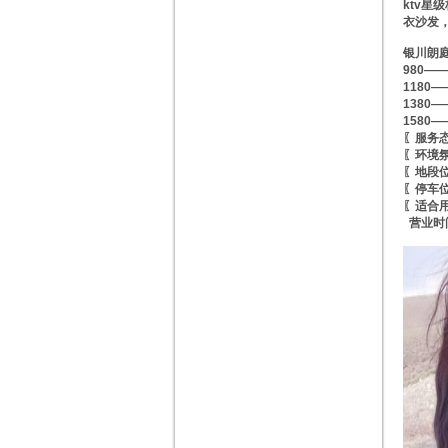
ktv
衣沙发
银川朗庭
980—
1180
1380
1580
〖服务
〖环境
〖地段
〖停车
〖适合
营业时间