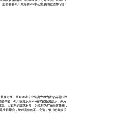
所消费价格如何。银川ktv会所分布情况。银川ktv
就一起去看看
银川最好的ktv带公主最好的
消费行情！
，在装修方面，重金邀请专业装潢大师为夜总会进行设
的体验！银川朗庭娱乐ktv装饰的朗庭娱乐，采用
雅观。大面积的玻璃材质，为炫彩的灯光当背景板，
是生日聚会，绝对是你的不二之选，银川朗庭娱乐