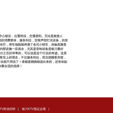
市中心较近，位置绝佳，交通便利。无论是旅游人
同的消费群体，服务到位，安装声控灯光设备，的音
光芒，停车场陆续停满了各式小轿车，体验高雅贵
v内部设施一应俱全，尤其是音响设备是银川最好
百分之百好评率的，可以说是这个行业的奇迹。这里
客至上的理念，不仅服务到位，而且想顾客所想，
身材自然不用说了！谁都是精挑细选出来的，还有体贴
你最合适的选择！
TV夜场招聘
|
银川KTV预定必看
|